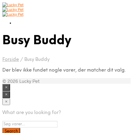
Busy Buddy
Forside
/
Busy Buddy
Der blev ikke fundet nogle varer, der matcher dit valg.
© 2026 Lucky Pet
×
×
×
What are you looking for?