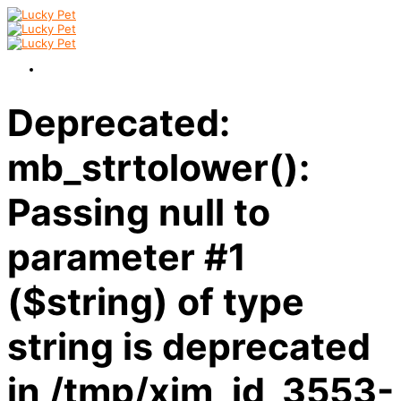
Deprecated:
mb_strtolower():
Passing null to
parameter #1
($string) of type
string is deprecated
in /tmp/xim_id_3553-