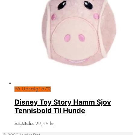
På Udsalg! 57%
Disney Toy Story Hamm Sjov
Tennisbold Til Hunde
Den
Den
69,95
kr.
29,95
kr.
oprindelige
aktuelle
© 2026 Lucky Pet