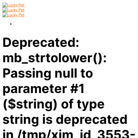
Deprecated:
mb_strtolower():
Passing null to
parameter #1
($string) of type
string is deprecated
in /tmp/xim_id_3553-