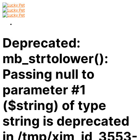
Deprecated:
mb_strtolower():
Passing null to
parameter #1
($string) of type
string is deprecated
in /tmp/xim_id_3553-