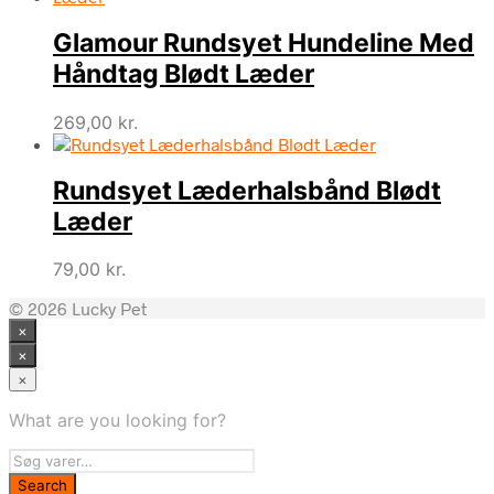
Glamour Rundsyet Hundeline Med
Håndtag Blødt Læder
269,00
kr.
Rundsyet Læderhalsbånd Blødt
Læder
79,00
kr.
© 2026 Lucky Pet
×
×
×
What are you looking for?