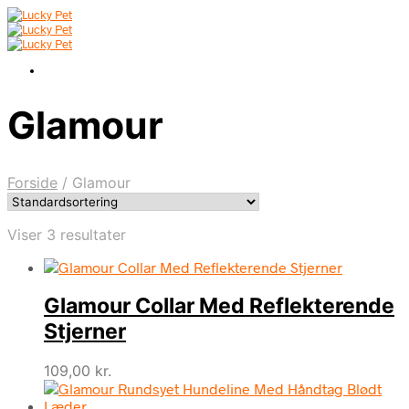
Glamour
Forside
/
Glamour
Viser 3 resultater
Glamour Collar Med Reflekterende
Stjerner
109,00
kr.