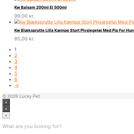
Kw Balsam 200ml El 500ml
99,00
kr.
Kw Blæksprutte Lilla Kæmpe Stort Plyslegetøj Med Pip For Hu
85,00
kr.
1
2
3
4
5
6
→
© 2026 Lucky Pet
×
×
×
What are you looking for?