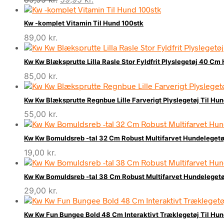
oprindelige
aktuelle
pris
pris
Kw -komplet Vitamin Til Hund 100stk
var:
er:
89,00
kr.
89,95 kr..
59,95 kr..
Kw Kw Blæksprutte Lilla Rasle Stor Fyldfrit Plyslegetøj 40 Cm
85,00
kr.
Kw Kw Blæksprutte Regnbue Lille Farverigt Plyslegetøj Til Hun
55,00
kr.
Kw Kw Bomuldsreb -tal 32 Cm Robust Multifarvet Hundelegetø
19,00
kr.
Kw Kw Bomuldsreb -tal 38 Cm Robust Multifarvet Hundelegetø
29,00
kr.
Kw Kw Fun Bungee Bold 48 Cm Interaktivt Træklegetøj Til Hun