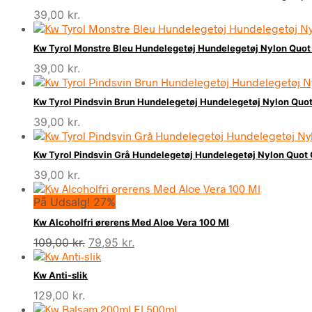
39,00
kr.
Kw Tyrol Monstre Bleu Hundelegetøj Hundelegetøj Nylon Quot 
39,00
kr.
Kw Tyrol Pindsvin Brun Hundelegetøj Hundelegetøj Nylon Quot 
39,00
kr.
Kw Tyrol Pindsvin Grå Hundelegetøj Hundelegetøj Nylon Quot Q
39,00
kr.
På Udsalg! 27%
Kw Alcoholfri ørerens Med Aloe Vera 100 Ml
Den
Den
109,00
kr.
79,95
kr.
oprindelige
aktuelle
pris
pris
Kw Anti-slik
var:
er:
129,00
kr.
109,00 kr..
79,95 kr..