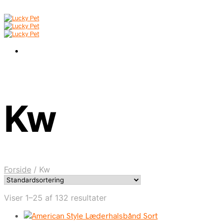
Kw
Forside
/
Kw
Viser 1–25 af 132 resultater