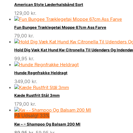
American Style Læderhalsbånd Sort
129,00
kr.
Fun Bungee Træklegetøj Moppe 67cm Ass Farve
79,00
kr.
Hold Dig Væk Kat Hund Kw Citronella Til Udendørs Og Indendø
99,95
kr.
Hunde Regnfrakke Heldragt
349,00
kr.
Kæde Rustfrit Stål 3mm
179,00
kr.
På Udsalg! 33%
Kw – – Shampoo Og Balsam 200 Ml
Den
Den
89,95
kr.
59,95
kr.