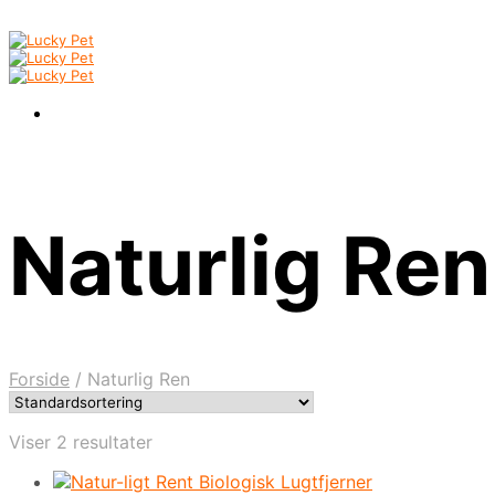
Naturlig Ren
Forside
/
Naturlig Ren
Viser 2 resultater