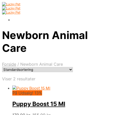
Newborn Animal
Care
Forside
/
Newborn Animal Care
Viser 2 resultater
På Udsalg! 13%
Puppy Boost 15 Ml
Den
Den