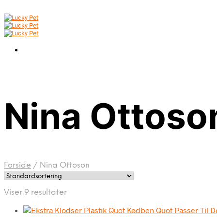
Nina Ottoso
Forside
/
Nina Ottoson
Viser 9 resultater