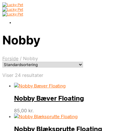
Nobby
Forside
/
Nobby
Viser 24 resultater
Nobby Bæver Floating
85,00
kr.
Nobby Blæksprutte Floating