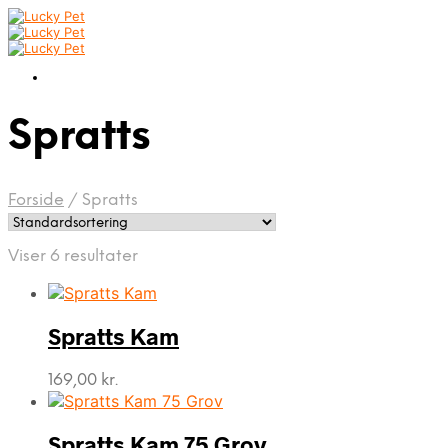
Spratts
Forside
/
Spratts
Viser 6 resultater
Spratts Kam
169,00
kr.
Spratts Kam 75 Grov