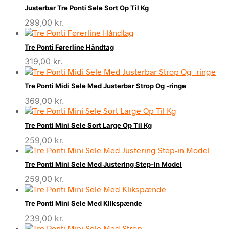
Justerbar Tre Ponti Sele Sort Op Til Kg
299,00
kr.
Tre Ponti Førerline Håndtag
319,00
kr.
Tre Ponti Midi Sele Med Justerbar Strop Og -ringe
369,00
kr.
Tre Ponti Mini Sele Sort Large Op Til Kg
259,00
kr.
Tre Ponti Mini Sele Med Justering Step-in Model
259,00
kr.
Tre Ponti Mini Sele Med Klikspænde
239,00
kr.