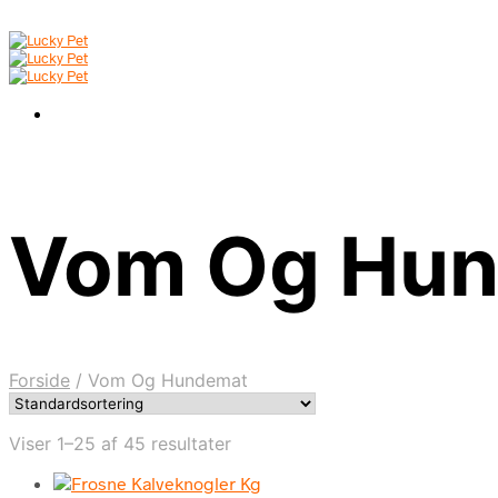
Vom Og Hu
Forside
/
Vom Og Hundemat
Viser 1–25 af 45 resultater