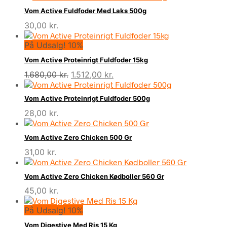
pris
pris
Vom Active Fuldfoder Med Laks 500g
var:
er:
30,00
kr.
1.800,00 kr..
1.620,00 kr..
På Udsalg! 10%
Vom Active Proteinrigt Fuldfoder 15kg
Den
Den
1.680,00
kr.
1.512,00
kr.
oprindelige
aktuelle
pris
pris
Vom Active Proteinrigt Fuldfoder 500g
var:
er:
28,00
kr.
1.680,00 kr..
1.512,00 kr..
Vom Active Zero Chicken 500 Gr
31,00
kr.
Vom Active Zero Chicken Kødboller 560 Gr
45,00
kr.
På Udsalg! 10%
Vom Digestive Med Ris 15 Kg