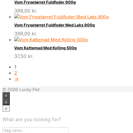
Vom Frysetørret Fuldfoder 900g
399,00
kr.
Vom Frysetørret Fuldfoder Med Laks 900g
399,00
kr.
Vom Kattemad Med Kylling 500g
37,50
kr.
1
2
→
© 2026 Lucky Pet
×
×
×
What are you looking for?