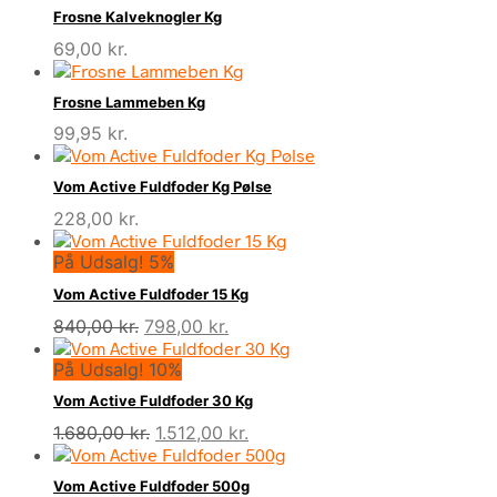
Frosne Kalveknogler Kg
69,00
kr.
Frosne Lammeben Kg
99,95
kr.
Vom Active Fuldfoder Kg Pølse
228,00
kr.
På Udsalg! 5%
Vom Active Fuldfoder 15 Kg
Den
Den
840,00
kr.
798,00
kr.
oprindelige
aktuelle
På Udsalg! 10%
pris
pris
var:
er:
Vom Active Fuldfoder 30 Kg
840,00 kr..
798,00 kr..
Den
Den
1.680,00
kr.
1.512,00
kr.
oprindelige
aktuelle
pris
pris
Vom Active Fuldfoder 500g