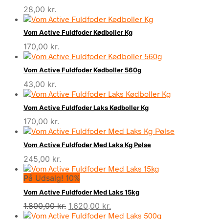
var:
er:
28,00
kr.
1.680,00 kr..
1.512,00 kr..
Vom Active Fuldfoder Kødboller Kg
170,00
kr.
Vom Active Fuldfoder Kødboller 560g
43,00
kr.
Vom Active Fuldfoder Laks Kødboller Kg
170,00
kr.
Vom Active Fuldfoder Med Laks Kg Pølse
245,00
kr.
På Udsalg! 10%
Vom Active Fuldfoder Med Laks 15kg
Den
Den
1.800,00
kr.
1.620,00
kr.
oprindelige
aktuelle