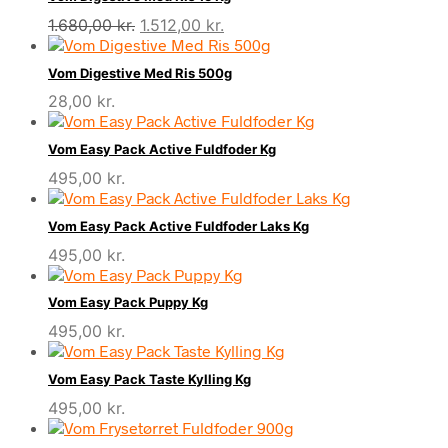
Den
Den
1.680,00
kr.
1.512,00
kr.
oprindelige
aktuelle
pris
pris
Vom Digestive Med Ris 500g
var:
er:
28,00
kr.
1.680,00 kr..
1.512,00 kr..
Vom Easy Pack Active Fuldfoder Kg
495,00
kr.
Vom Easy Pack Active Fuldfoder Laks Kg
495,00
kr.
Vom Easy Pack Puppy Kg
495,00
kr.
Vom Easy Pack Taste Kylling Kg
495,00
kr.