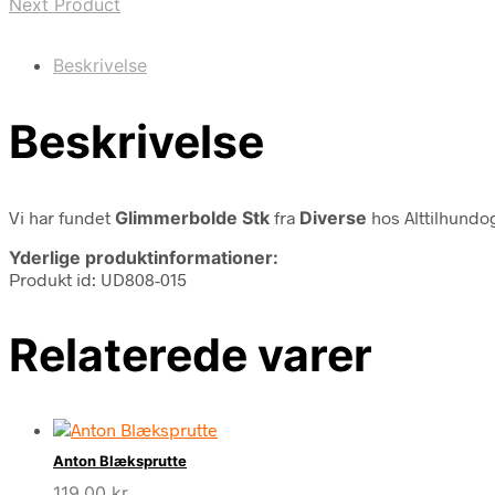
Next Product
Beskrivelse
Beskrivelse
Vi har fundet
Glimmerbolde Stk
fra
Diverse
hos Alttilhundo
Yderlige produktinformationer:
Produkt id: UD808-015
Relaterede varer
Anton Blæksprutte
119,00
kr.