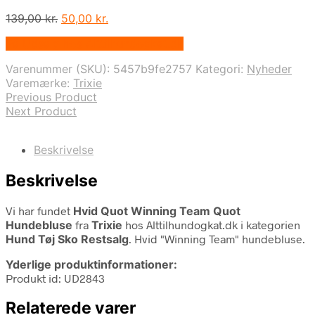
Den
Den
139,00
kr.
50,00
kr.
oprindelige
aktuelle
På Udsalg hos Alttilhundogkat.dk
pris
pris
var:
er:
Varenummer (SKU):
5457b9fe2757
Kategori:
Nyheder
139,00 kr..
50,00 kr..
Varemærke:
Trixie
Previous Product
Next Product
Beskrivelse
Beskrivelse
Vi har fundet
Hvid Quot Winning Team Quot
Hundebluse
fra
Trixie
hos Alttilhundogkat.dk i kategorien
Hund Tøj Sko Restsalg
. Hvid "Winning Team" hundebluse.
Yderlige produktinformationer:
Produkt id: UD2843
Relaterede varer