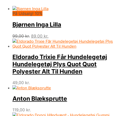
På Udsalg! 10%
Bjørnen Inga Lilla
Den
Den
99,00
kr.
89,00
kr.
oprindelige
aktuelle
pris
pris
var:
er:
Eldorado Trixie Får Hundelegetøj
99,00 kr..
89,00 kr..
Hundelegetøj Plys Quot Quot
Polyester Alt Til Hunden
49,00
kr.
Anton Blæksprutte
119,00
kr.