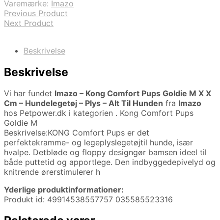
Varemærke:
Imazo
Previous Product
Next Product
Beskrivelse
Beskrivelse
Vi har fundet
Imazo – Kong Comfort Pups Goldie M X X
Cm – Hundelegetøj – Plys – Alt Til Hunden
fra
Imazo
hos Petpower.dk i kategorien
. Kong Comfort Pups
Goldie M
Beskrivelse:KONG Comfort Pups er det
perfektekramme- og legeplyslegetøjtil hunde, især
hvalpe. Detbløde og floppy designgør bamsen ideel til
både puttetid og apportlege. Den indbyggedepivelyd og
knitrende ørerstimulerer h
Yderlige produktinformationer:
Produkt id: 49914538557757 035585523316