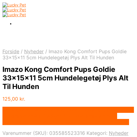
Forside
/
Nyheder
/
Imazo Kong Comfort Pups Goldie
33x15x11 5cm Hundelegetøj Plys Alt Til Hunden
Imazo Kong Comfort Pups Goldie
33x15x11 5cm Hundelegetøj Plys Alt
Til Hunden
125,00
kr.
Bedste pris hos Deprecated: preg_replace(): Passing null
to parameter #3 ($subject) of type array|string is
deprecated in /tmp/xim_id_666-0KDjGd.tmp on line 10
Varenummer (SKU):
035585523316
Kategori:
Nyheder