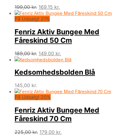
Den
Den
199,00
kr.
169,15
kr.
oprindelige
aktuelle
På Udsalg! 21%
pris
pris
var:
er:
Fenriz Aktiv Bungee Med
199,00 kr..
169,15 kr..
Fåreskind 50 Cm
Den
Den
189,00
kr.
149,00
kr.
oprindelige
aktuelle
pris
pris
Kedsomhedsbolden Blå
var:
er:
189,00 kr..
149,00 kr..
145,00
kr.
På Udsalg! 20%
Fenriz Aktiv Bungee Med
Fåreskind 70 Cm
Den
Den
225,00
kr.
179,00
kr.