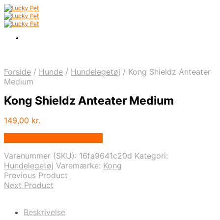
Forside
/
Hunde
/
Hundelegetøj
/
Kong Shieldz Anteater
Medium
Kong Shieldz Anteater Medium
149,00
kr.
Bedste pris hos Mypets.dk
Varenummer (SKU):
16fa9641c20d
Kategori:
Hundelegetøj
Varemærke:
Kong
Previous Product
Next Product
Beskrivelse