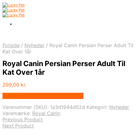
Forside
/
Nyheder
/
Royal Canin Persian Perser Adult Til
Kat Over 1år
Royal Canin Persian Perser Adult Til
Kat Over 1år
299,00
kr.
Bedste pris hos Alttilhundogkat.dk
Varenummer (SKU):
1a3d1944d62d
Kategori:
Nyheder
Varemærke:
Royal Canin
Previous Product
Next Product