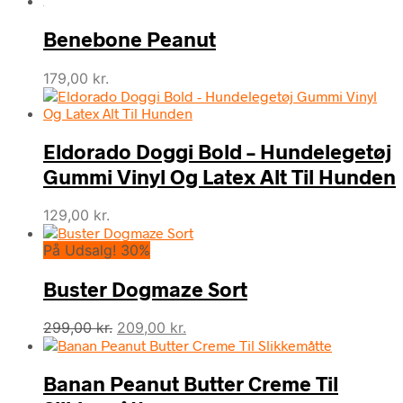
Benebone Peanut
179,00
kr.
Eldorado Doggi Bold – Hundelegetøj
Gummi Vinyl Og Latex Alt Til Hunden
129,00
kr.
På Udsalg! 30%
Buster Dogmaze Sort
Den
Den
299,00
kr.
209,00
kr.
oprindelige
aktuelle
pris
pris
Banan Peanut Butter Creme Til
var:
er:
299,00 kr..
209,00 kr..